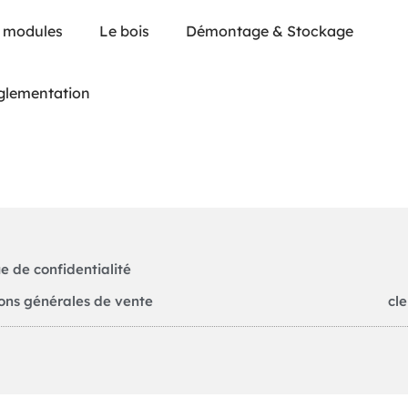
 modules
Le bois
Démontage & Stockage
glementation
ue de confidentialité
ons générales de vente
cl